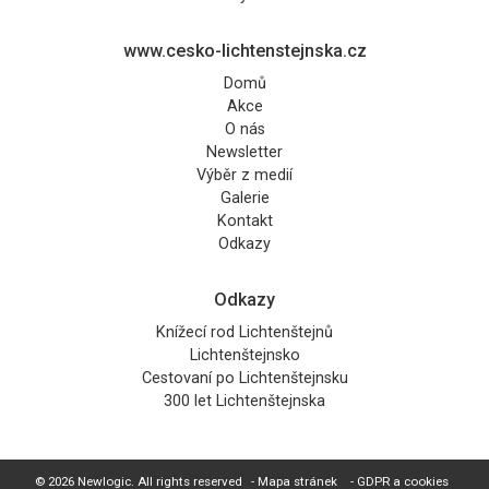
www.cesko-lichtenstejnska.cz
Domů
Akce
O nás
Newsletter
Výběr z medií
Galerie
Kontakt
Odkazy
Odkazy
Knížecí rod Lichtenštejnů
Lichtenštejnsko
Cestovaní po Lichtenštejnsku
300 let Lichtenštejnska
© 2026 Newlogic. All rights reserved
- Mapa stránek
- GDPR a cookies