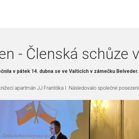
n - Členská schůze v
čnila v pátek 14. dubna se ve Valticích v zámečku Belveder.
 knížecí apartmán JJ Františka I. Následovalo společné posezení 